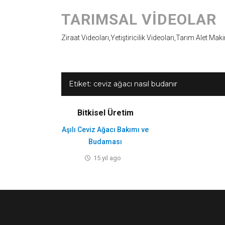
TARIMSAL VIDEOLAR
Ziraat Videoları,Yetiştiricilik Videoları,Tarım Alet Mak
Etiket:
ceviz ağacı nasıl budanır
Bitkisel Üretim
Aşılı Ceviz Ağacı Bakımı ve
Budaması
15 yıl ago