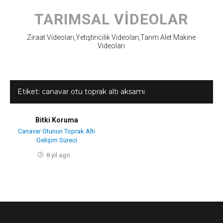
Skip
to
TARIMSAL VIDEOLAR
content
Ziraat Videoları,Yetiştiricilik Videoları,Tarım Alet Makine
Videoları
Etiket:
canavar otu toprak altı aksamı
Bitki Koruma
Canavar Otunun Toprak Altı
Gelişim Süreci
8 yıl ago