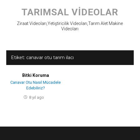
Skip
to
TARIMSAL VIDEOLAR
content
Ziraat Videoları,Yetiştiricilik Videoları,Tarım Alet Makine
Videoları
Etiket:
canavar otu tarım ilacı
Bitki Koruma
Canavar Otu Nasıl Mücadele
Edebiliriz?
8 yıl ago