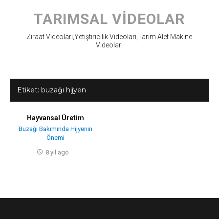
Skip
to
TARIMSAL VIDEOLAR
content
Ziraat Videoları,Yetiştiricilik Videoları,Tarım Alet Makine
Videoları
Etiket:
buzağı hijyen
Hayvansal Üretim
Buzağı Bakımında Hijyenin
Önemi
8 yıl ago