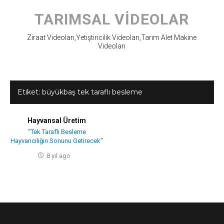
Skip
to
TARIMSAL VIDEOLAR
content
Ziraat Videoları,Yetiştiricilik Videoları,Tarım Alet Makine
Videoları
Etiket:
büyükbaş tek taraflı besleme
Hayvansal Üretim
“Tek Taraflı Besleme
Hayvancılığın Sonunu Getirecek”
8 yıl ago