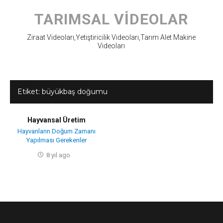
Skip
to
TARIMSAL VIDEOLAR
content
Ziraat Videoları,Yetiştiricilik Videoları,Tarım Alet Makine
Videoları
Etiket:
büyükbaş doğumu
Hayvansal Üretim
Hayvanların Doğum Zamanı
Yapılması Gerekenler
8 yıl ago