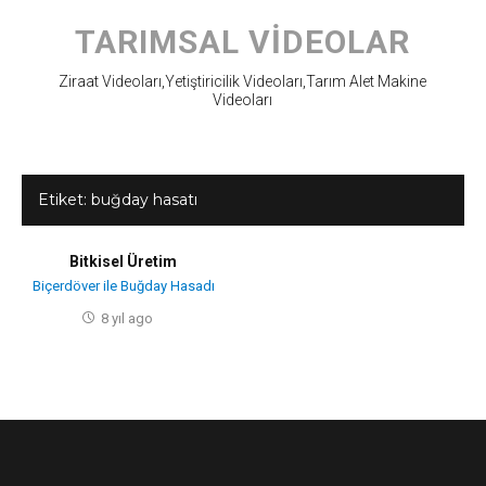
Skip
to
TARIMSAL VIDEOLAR
content
Ziraat Videoları,Yetiştiricilik Videoları,Tarım Alet Makine
Videoları
Etiket:
buğday hasatı
Bitkisel Üretim
Biçerdöver ile Buğday Hasadı
8 yıl ago