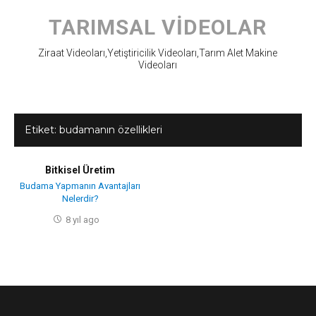
Skip
to
TARIMSAL VIDEOLAR
content
Ziraat Videoları,Yetiştiricilik Videoları,Tarım Alet Makine
Videoları
Etiket:
budamanın özellikleri
Bitkisel Üretim
Budama Yapmanın Avantajları
Nelerdir?
8 yıl ago