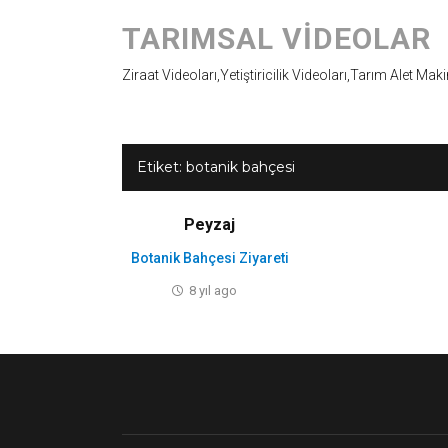
TARIMSAL VIDEOLAR
Ziraat Videoları,Yetiştiricilik Videoları,Tarım Alet Mak
Etiket:
botanik bahçesi
Peyzaj
Botanik Bahçesi Ziyareti
8 yıl ago