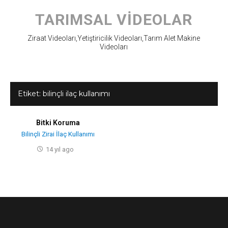
Skip
to
TARIMSAL VIDEOLAR
content
Ziraat Videoları,Yetiştiricilik Videoları,Tarım Alet Makine
Videoları
Etiket:
bilinçli ilaç kullanımı
Bitki Koruma
Bilinçli Zirai İlaç Kullanımı
14 yıl ago