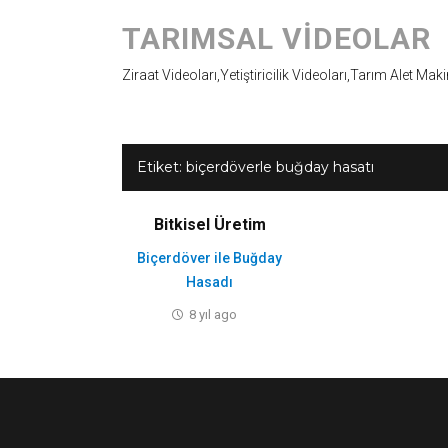
TARIMSAL VIDEOLAR
Ziraat Videoları,Yetiştiricilik Videoları,Tarım Alet Mak
Etiket:
biçerdöverle buğday hasatı
Bitkisel Üretim
Biçerdöver ile Buğday
Hasadı
8 yıl ago