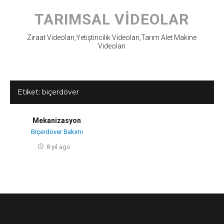
Skip
to
TARIMSAL VIDEOLAR
content
Ziraat Videoları,Yetiştiricilik Videoları,Tarım Alet Makine
Videoları
Etiket:
biçerdöver
Mekanizasyon
Biçerdöver Bakımı
8 yıl ago