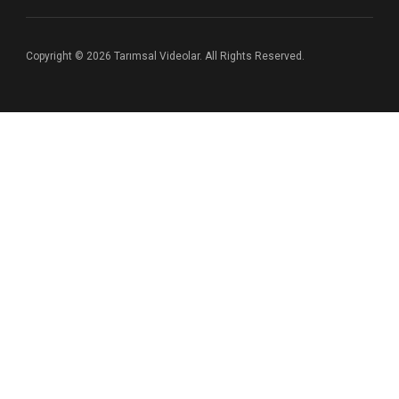
Copyright © 2026 Tarımsal Videolar. All Rights Reserved.