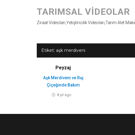
TARIMSAL VIDEOLAR
Ziraat Videoları,Yetiştiricilik Videoları,Tarım Alet Mak
Etiket:
aşk merdiveni
Peyzaj
Aşk Merdiveni ve Ruj
Çiçeğinde Bakım
8 yıl ago