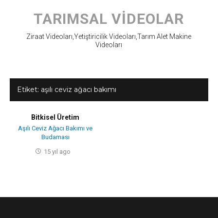
Skip
to
TARIMSAL VIDEOLAR
content
Ziraat Videoları,Yetiştiricilik Videoları,Tarım Alet Makine
Videoları
Etiket:
aşılı ceviz ağacı bakımı
Bitkisel Üretim
Aşılı Ceviz Ağacı Bakımı ve
Budaması
15 yıl ago