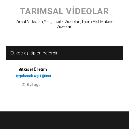
Skip
to
TARIMSAL VIDEOLAR
content
Ziraat Videoları,Yetiştiricilik Videoları,Tarım Alet Makine
Videoları
Etiket:
aşı tipleri nelerdir
Bitkisel Üretim
Uygulamalı Aşı Eğitimi
8 yıl ago