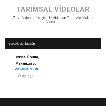
Skip
to
TARIMSAL VIDEOLAR
content
Ziraat Videoları,Yetiştiricilik Videoları,Tarım Alet Makine
Videoları
Etiket:
aşı bıçağı
Bitkisel Üretim
,
Mekanizasyon
Aşı Bıçağı Yapımı
8 yıl ago