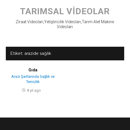
Skip
to
TARIMSAL VIDEOLAR
content
Ziraat Videoları,Yetiştiricilik Videoları,Tarım Alet Makine
Videoları
Etiket:
arazide sağlık
Gıda
Arazi Şartlarında Sağlık ve
Temizlik
8 yıl ago