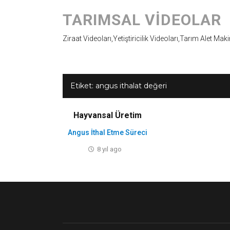
TARIMSAL VIDEOLAR
Ziraat Videoları,Yetiştiricilik Videoları,Tarım Alet Mak
Etiket:
angus ithalat değeri
Hayvansal Üretim
Angus İthal Etme Süreci
8 yıl ago