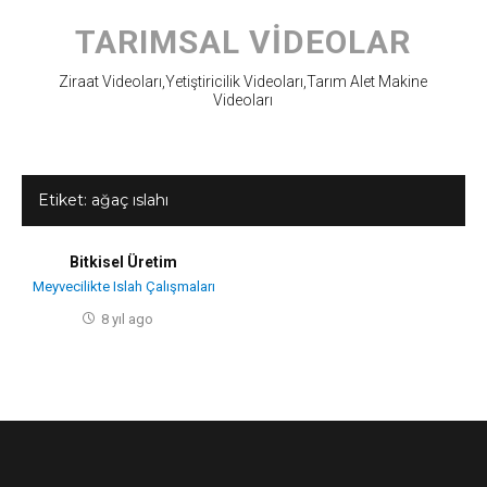
Skip
to
TARIMSAL VIDEOLAR
content
Ziraat Videoları,Yetiştiricilik Videoları,Tarım Alet Makine
Videoları
Etiket:
ağaç ıslahı
Bitkisel Üretim
Meyvecilikte Islah Çalışmaları
8 yıl ago