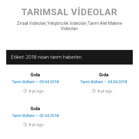
Skip
to
TARIMSAL VIDEOLAR
content
Ziraat Videoları,Yetiştiricilik Videoları,Tarım Alet Makine
Videoları
Etiket:
2018 nisan tarım haberleri
Gıda
Gıda
Tarım Bülteni – 09.04.2018
Tarım Bülteni – 04.04.2018
8 yıl ago
8 yıl ago
Gıda
Tarım Bülteni – 02.04.2018
8 yıl ago