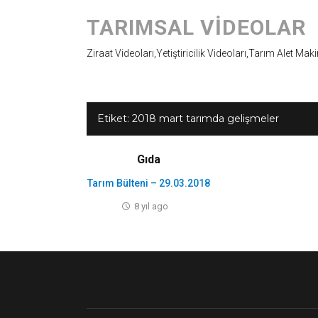
TARIMSAL VIDEOLAR
Ziraat Videoları,Yetiştiricilik Videoları,Tarım Alet Mak
Etiket:
2018 mart tarımda gelişmeler
Gıda
Tarım Bülteni – 29.03.2018
8 yıl ago